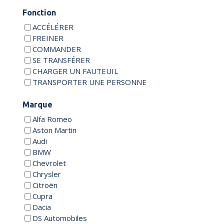
Fonction
ACCÉLÉRER
FREINER
COMMANDER
SE TRANSFÉRER
CHARGER UN FAUTEUIL
TRANSPORTER UNE PERSONNE
Marque
Alfa Romeo
Aston Martin
Audi
BMW
Chevrolet
Chrysler
Citroën
Cupra
Dacia
DS Automobiles