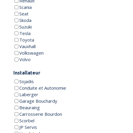
Renault
Scania
Seat
Skoda
Suzuki
Tesla
Toyota
Vauxhall
Volkswagen
Volvo
Installateur
Sojadis
Conduite et Autonomie
Laberger
Garage Bouchardy
Beauraing
Carrosserie Bourdon
Scorbel
JP Servis