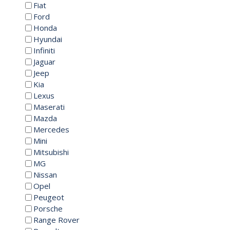
Fiat
Ford
Honda
Hyundai
Infiniti
Jaguar
Jeep
Kia
Lexus
Maserati
Mazda
Mercedes
Mini
Mitsubishi
MG
Nissan
Opel
Peugeot
Porsche
Range Rover