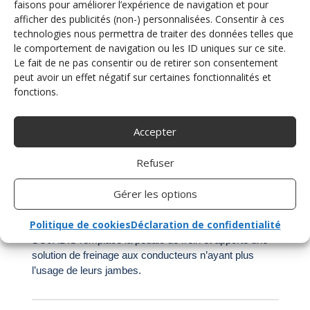
faisons pour améliorer l’expérience de navigation et pour
afficher des publicités (non-) personnalisées. Consentir à ces
technologies nous permettra de traiter des données telles que
le comportement de navigation ou les ID uniques sur ce site.
Le fait de ne pas consentir ou de retirer son consentement
CERCLE AU VOLANT
peut avoir un effet négatif sur certaines fonctionnalités et
En remplacement de la pédale d’accélérateur pied
fonctions.
droit, le cercle au volant constitue aujourd’hui un
équipement historique et traditionnel de l’handiconduite.
Le système d’accélération CERCLACCEL, installé
Accepter
sur ou sous le volant, offre une simplicité d’utilisation. Il
peut être fixe ou peut se déclipser de son support.
Refuser
Gérer les options
FREIN AU VOLANT
Politique de cookies
Déclaration de confidentialité
Le frein au volant STOPDIS développé par
SOJADIS remplace la pédale de frein et apporte une
solution de freinage aux conducteurs n’ayant plus
l’usage de leurs jambes.