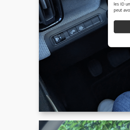
les ID u
peut avoi