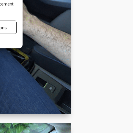
entement
ions