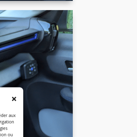
éder aux
vigation
gies
tion ou