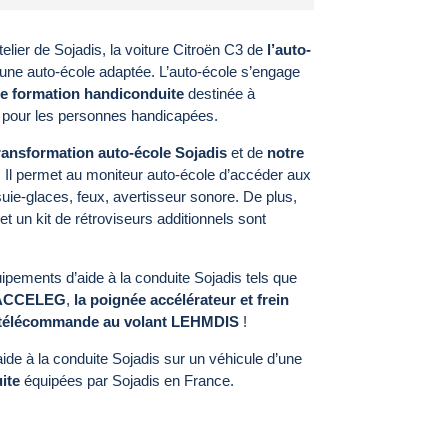
telier de Sojadis, la voiture Citroën C3 de
l’auto-
une auto-école adaptée. L’auto-école s’engage
e formation handiconduite
destinée à
e pour les personnes handicapées.
ransformation auto-école Sojadis
et de
notre
. Il permet au moniteur auto-école d’accéder aux
ie-glaces, feux, avertisseur sonore. De plus,
et un kit de rétroviseurs additionnels sont
quipements d’aide à la conduite Sojadis tels que
e ACCELEG
,
la poignée accélérateur et frein
 télécommande au volant LEHMDIS
!
e à la conduite Sojadis sur un véhicule d’une
ite
équipées par Sojadis en France.