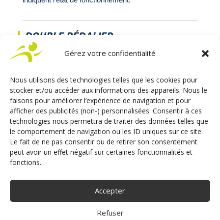
DOUBLE PÉDALIER
Le doublé pédalier est fabriqué par notre partenaire
Gérez votre confidentialité
VEIGEL, c’est un pédalier à tringlerie.
La pédale d’accélération est neutralisable.
Il est homologué et respecte la réglementation en
Nous utilisons des technologies telles que les cookies pour
vigueur.
stocker et/ou accéder aux informations des appareils. Nous le
faisons pour améliorer l’expérience de navigation et pour
afficher des publicités (non-) personnalisées. Consentir à ces
technologies nous permettra de traiter des données telles que
RÉTROVISEURS ADDITIONNELS
le comportement de navigation ou les ID uniques sur ce site.
Le rétroviseur intérieur est collé au pare-brise à l’aide
Le fait de ne pas consentir ou de retirer son consentement
du double face ulta-résistant.
peut avoir un effet négatif sur certaines fonctionnalités et
fonctions.
Les deux rétroviseurs extérieurs sont développés et
fabriqués par Sojadis.
Accepter
Refuser