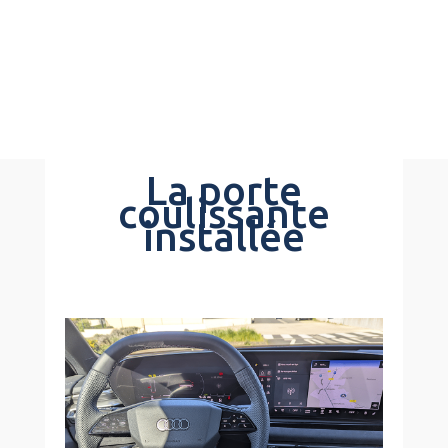
La porte
coulissante
installée