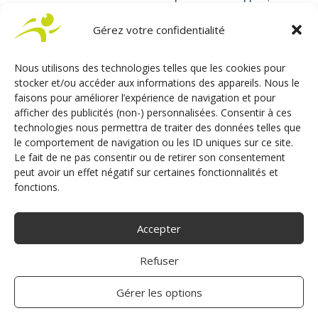
elle peut être retirée si la voiture doit être conduite par
un autre conducteur.
Gérez votre confidentialité
Nous utilisons des technologies telles que les cookies pour
stocker et/ou accéder aux informations des appareils. Nous le
Boule sur volant
faisons pour améliorer l’expérience de navigation et pour
La télécommande au volant LEHMDIS offre, aux
afficher des publicités (non-) personnalisées. Consentir à ces
conducteurs privés de l’usage d’un bras ou d’une main,
technologies nous permettra de traiter des données telles que
une solution d’accéder et d’activer toutes les
le comportement de navigation ou les ID uniques sur ce site.
commandes et d’aider à la direction du volant.
Le fait de ne pas consentir ou de retirer son consentement
peut avoir un effet négatif sur certaines fonctionnalités et
fonctions.
Accepter
Refuser
Gérer les options
Consulter le produit