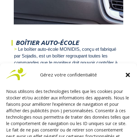
BOÎTIER AUTO-ÉCOLE
Le boîtier auto-école MONIDIS, conçu et fabriqué
par Sojadis, est un boîtier regroupant toutes les
commandes que le moniteur doit pouvoir contrôler à
distance. Il est fixé sur le tableau de bord sans
Gérez votre confidentialité
détérioration de celui-ci. Des signaux lumineux
indiquent l’état de fonctionnement.
Nous utilisons des technologies telles que les cookies pour
stocker et/ou accéder aux informations des appareils. Nous le
faisons pour améliorer l’expérience de navigation et pour
DOUBLE PÉDALIER
afficher des publicités (non-) personnalisées. Consentir à ces
Le doublé pédalier est fabriqué par notre partenaire
technologies nous permettra de traiter des données telles que
VEIGEL, c’est un pédalier à tringlerie.
le comportement de navigation ou les ID uniques sur ce site.
La pédale d’accélération est neutralisable.
Le fait de ne pas consentir ou de retirer son consentement
Il est homologué et respecte la réglementation en
peut avoir un effet négatif sur certaines fonctionnalités et