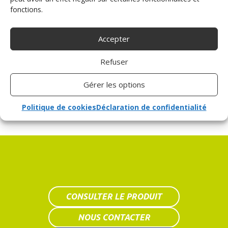
vigueur.
fonctions.
Accepter
RÉTROVISEURS ADDITIONNELS
Le rétroviseur intérieur est collé au pare-brise à l’aide
Refuser
du double face ulta-résistant.
Les deux rétroviseurs extérieurs sont développés et
Gérer les options
fabriqués par Sojadis.
Politique de cookies
Déclaration de confidentialité
CONSULTER LE PRODUIT
NOUS CONTACTER