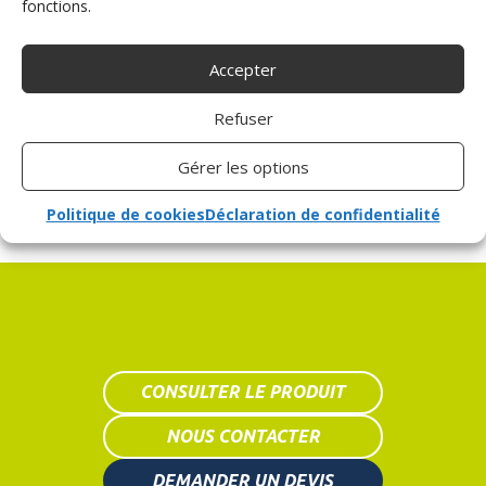
fonctions.
TRANSFERT
Accepter
Cet aménagement pour personne à mobilité réduite
facilite le transfert entre le fauteuil roulant et le véhicule,
Refuser
mais il peut aussi aider la personne à tout simplement
sortir du véhicule.
Gérer les options
Politique de cookies
Déclaration de confidentialité
CONSULTER LE PRODUIT
NOUS CONTACTER
DEMANDER UN DEVIS