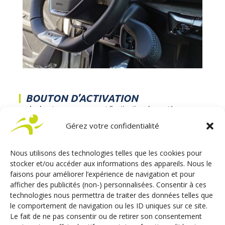
BOUTON D’ACTIVATION
Le bouton rouge permet l’activation du système
électronique d’accélération. L’activation de l’ACCEL III
Gérez votre confidentialité
entraîne automatiquement la mise en sécurité de la
pédale d’accélérateur et la coupure de l’accélération au
Nous utilisons des technologies telles que les cookies pour
freinage.
stocker et/ou accéder aux informations des appareils. Nous le
faisons pour améliorer l’expérience de navigation et pour
afficher des publicités (non-) personnalisées. Consentir à ces
MANETTES D’ACCELERATION
technologies nous permettra de traiter des données telles que
En remplacement de la pédale d’accélérateur pied
le comportement de navigation ou les ID uniques sur ce site.
droit, l’équipement ACCEL III offre une solution
Le fait de ne pas consentir ou de retirer son consentement
alternative d’accélération au volant. Les manettes