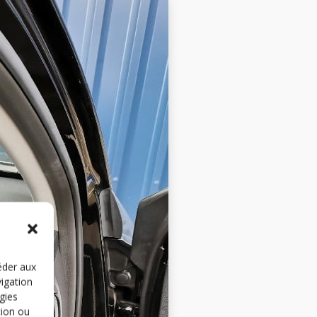
éder aux
vigation
gies
tion ou