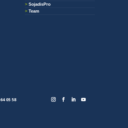
SojadisPro
Team
 64 05 58