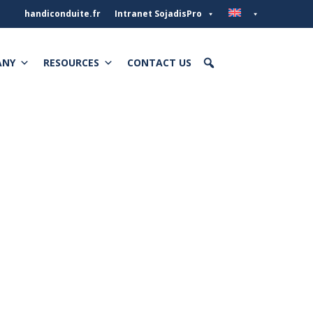
handiconduite.fr
Intranet SojadisPro
ANY
RESOURCES
CONTACT US