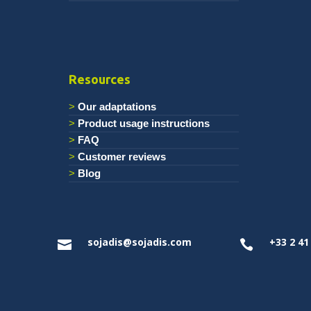
Resources
Our adaptations
Product usage instructions
FAQ
Customer reviews
Blog
sojadis@sojadis.com
+33 2 41

