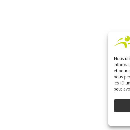
Nous uti
informat
et pour 
nous per
les ID u
peut avoi