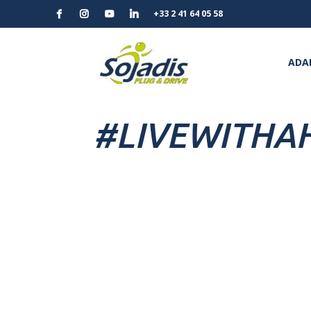
+33 2 41 64 05 58
ADAP
#LIVEWITHA