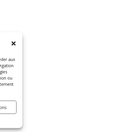
éder aux
vigation
gies
tion ou
entement
ions