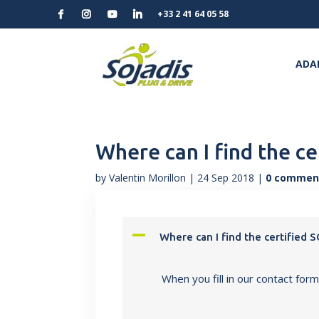
+33 2 41 64 05 58
ADAP
Where can I find the c
by
Valentin Morillon
|
24 Sep 2018
|
0 commen
A
Where can I find the certified 
When you fill in our
contact for