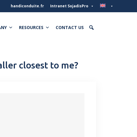
handiconduite.fr
Intranet SojadisPro
ANY
RESOURCES
CONTACT US
ller closest to me?