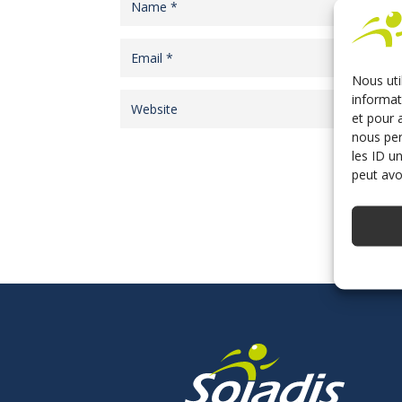
Nous uti
informat
et pour 
nous per
les ID u
peut avoi