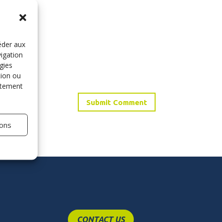
éder aux
vigation
gies
tion ou
entement
ions
CONTACT US