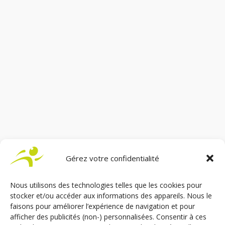
Les mois défilent et nous voici déjà en 2019 ! Une
Gérez votre confidentialité
nouvelle année, c’est l’occasion de prendre de
bonnes résolutions, de se fixer de nouveaux
objectifs pour aller de l’avant, toujours plus loin. Et
Nous utilisons des technologies telles que les cookies pour
chez SOJADIS, plusieurs projets sont déjà en
stocker et/ou accéder aux informations des appareils. Nous le
pole-position !... Pour...
faisons pour améliorer l’expérience de navigation et pour
afficher des publicités (non-) personnalisées. Consentir à ces