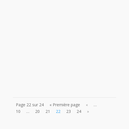
Elle n’est pas si loin l’époque à laquelle le
handicap était un sujet tabou, au point que l’on
cachait ceux que l’on définissait par cet unique
mot. Enfermés, dissimulés, rejetés et bafoués,
leur existence était très limitée, souvent tue.
Aujourd’hui, le...
Page 22 sur 24
« Première page
«
…
10
…
20
21
22
23
24
»