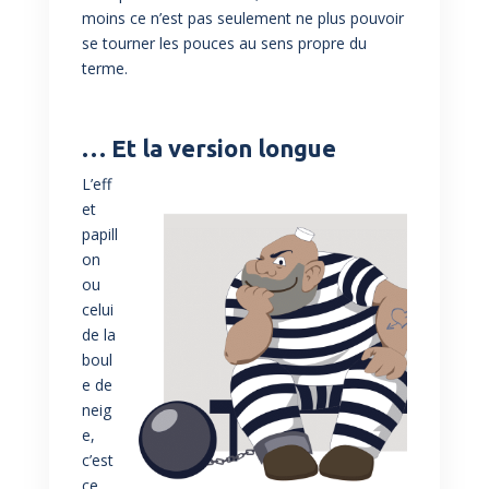
moins ce n’est pas seulement ne plus pouvoir
se tourner les pouces au sens propre du
terme.
… Et la version longue
L’eff
et
papill
on
ou
celui
de la
boul
e de
neig
e,
c’est
ce