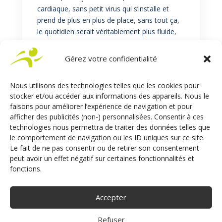
cardiaque, sans petit virus qui s’installe et
prend de plus en plus de place, sans tout ça,
le quotidien serait véritablement plus fluide,
plus naturel, plus… normal.
Gérez votre confidentialité
Finalement le handicap, ce n’est pas quelque
chose qui parfois nous ennuie, parfois nous
empêche de participer à une course en sac
Nous utilisons des technologies telles que les cookies pour
avec les gamins, parfois nous prive du paquet
stocker et/ou accéder aux informations des appareils. Nous le
faisons pour améliorer l’expérience de navigation et pour
de céréales tout en haut du rayon. Non, le
afficher des publicités (non-) personnalisées. Consentir à ces
handicap c’est chaque jour, chaque heure,
technologies nous permettra de traiter des données telles que
chaque minute à chaque seconde, par ce qui
le comportement de navigation ou les ID uniques sur ce site.
vous est imperceptible, par ce qui nous est
Le fait de ne pas consentir ou de retirer son consentement
insupportable. Et en écrivant cela, pas de
peut avoir un effet négatif sur certaines fonctionnalités et
regard de chien battu, aucune demande de
fonctions.
pitié. Nous nous promenons tous avec notre
lot de fardeaux, handicap ou non : si j’écris ça,
Accepter
c’est pour expliquer, éviter les non-dits et
amener à une meilleure compréhension de
Refuser
nos besoins, de nos demandes, de nos actes