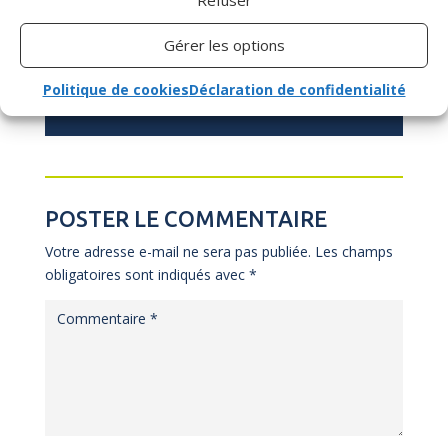
Refuser
livre chaque mois un billet d’humeur et un article,
avec toujours la même conviction : « faire ce
Gérer les options
dont nous sommes capables pour ce qui nous
tient à cœur est aussi ce qui nous rend plus…
Politique de cookies
Déclaration de confidentialité
vivants ! »
POSTER LE COMMENTAIRE
Votre adresse e-mail ne sera pas publiée.
Les champs
obligatoires sont indiqués avec
*