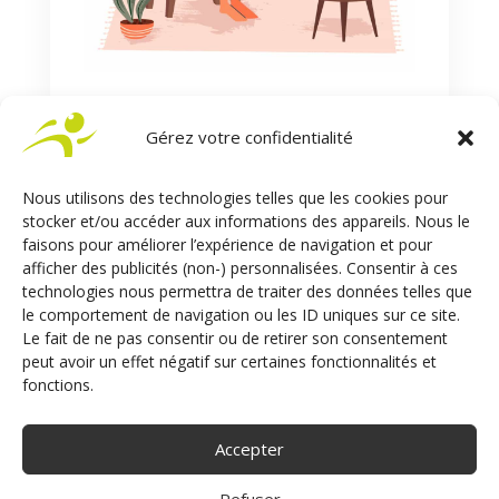
Gérez votre confidentialité
Nous utilisons des technologies telles que les cookies pour
stocker et/ou accéder aux informations des appareils. Nous le
faisons pour améliorer l’expérience de navigation et pour
Daphnée
afficher des publicités (non-) personnalisées. Consentir à ces
technologies nous permettra de traiter des données telles que
À 20 ans, Daphnée, ou plus exactement sa
le comportement de navigation ou les ID uniques sur ce site.
voiture, glisse sur une plaque de verglas.
Le fait de ne pas consentir ou de retirer son consentement
N’abandonnant ni son optimisme, ni son goût de
peut avoir un effet négatif sur certaines fonctionnalités et
l’écriture, elle crée le blog 1parenthèse2vies.
fonctions.
Pour Sojadis, elle partage au fil de notre livre
blanc Handiconduite son parcours, son
Accepter
expérience de conductrice handi et son regard
sur la conduite adaptée. Sur le Sojadis Blog, elle