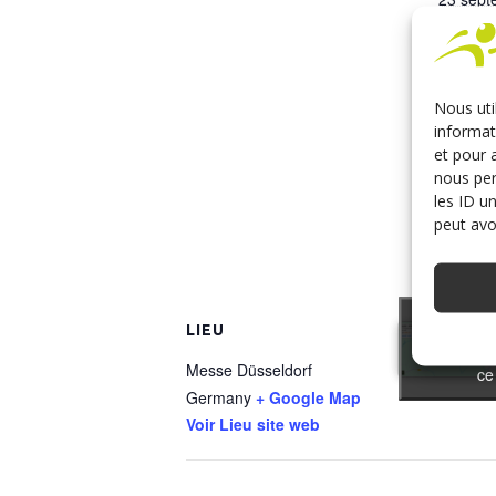
Fin :
26 sept
min
Nous uti
Catégo
informat
handic
et pour 
Site :
nous per
https:/
les ID u
peut avoi
m/fr/Ho
HACAR
Cliquez p
Cliquez p
LIEU
cookies mar
cookies mar
Messe Düsseldorf
ce
ce
Germany
+ Google Map
Voir Lieu site web