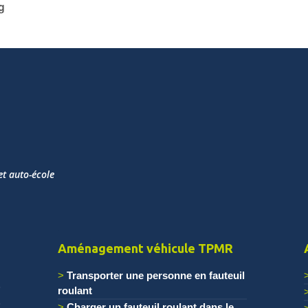
g
et auto-école
.
.
Aménagement véhicule TPMR
Transporter une personne en fauteuil
roulant
Charger un fauteuil roulant dans le