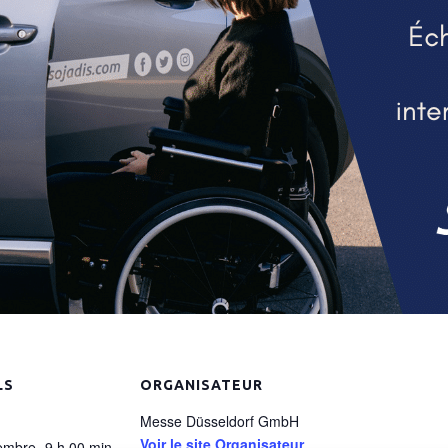
LS
ORGANISATEUR
Messe Düsseldorf GmbH
Voir le site Organisateur
embre- 9 h 00 min