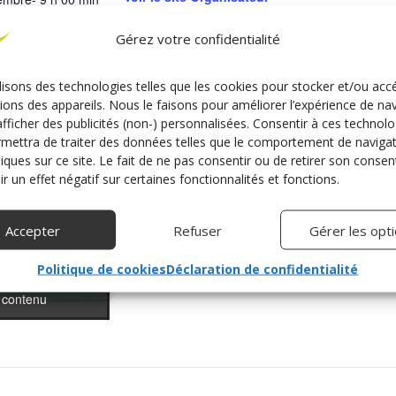
Gérez votre confidentialité
embre- 17 h 00
lisons des technologies telles que les cookies pour stocker et/ou acc
rie d’Évènement:
ions des appareils. Nous le faisons pour améliorer l’expérience de na
ap
afficher des publicités (non-) personnalisées. Consentir à ces technolo
mettra de traiter des données telles que le comportement de naviga
/www.rehacare.co
niques sur ce site. Le fait de ne pas consentir ou de retirer son cons
r un effet négatif sur certaines fonctionnalités et fonctions.
me/Startseite_RE
E
Accepter
Refuser
Gérer les opt
our accepter les
our accepter les
Politique de cookies
Déclaration de confidentialité
keting et activer
keting et activer
 contenu
 contenu