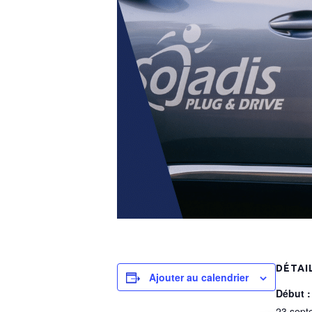
DÉTAI
Ajouter au calendrier
Début :
23 sept