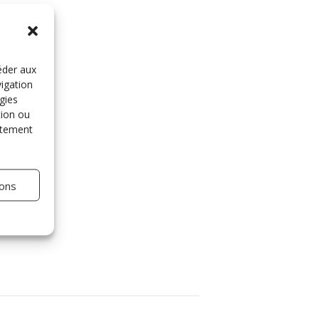
éder aux
vigation
gies
tion ou
entement
ions