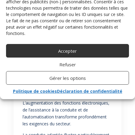
afficher des publicités (non-) personnalisées. Consentir à ces
conserver le contrôle du véhicule. La fiabilité,
technologies nous permettra de traiter des données telles que
la disponibilité des fonctions et la détection
le comportement de navigation ou les ID uniques sur ce site.
des défauts deviennent donc essentielles.
Le fait de ne pas consentir ou de retirer son consentement
peut avoir un effet négatif sur certaines fonctionnalités et
Les équipements de conduite adaptée
fonctions.
doivent ainsi garantir un fonctionnement sûr,
prévisible et robuste dans toutes les
situations d’utilisation.
Accepter
Conclusion
L’automobile n’est pas historiquement le
Refuser
secteur le plus contraint en matière de
Gérer les options
sécurité électronique. En revanche, c’est
probablement l’un de ceux qui évoluent le plus
Politique de cookies
Déclaration de confidentialité
rapidement.
L’augmentation des fonctions électroniques,
de l’assistance à la conduite et de
l’automatisation transforme profondément
les exigences du secteur.
La conduite adaptée illustre particulièrement