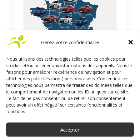
Gérez votre confidentialité
Nous utilisons des technologies telles que les cookies pour
stocker et/ou accéder aux informations des appareils. Nous le
faisons pour améliorer l’expérience de navigation et pour
afficher des publicités (non-) personnalisées. Consentir à ces
technologies nous permettra de traiter des données telles que
Renault Clio
est le modèle le plus acheté en
le comportement de navigation ou les ID uniques sur ce site.
version école dans les régions
Ile de France,
Le fait de ne pas consentir ou de retirer son consentement
Grand-Est, Pays-de-la-Loire, Occitanie et Corse
peut avoir un effet négatif sur certaines fonctionnalités et
– Provence-Alpes-Côte d’Azur.
fonctions.
Citroën C3
est la voiture auto-école la plus
immatriculée dans les régions
Bretagne,
Accepter
Bourgogne-Franche-Comté, Nouvelle-Aquitaine