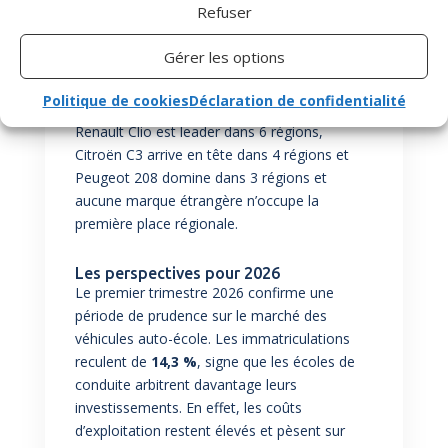
Refuser
et Auvergne-Rhône-Alpes.
Peugeot 208
a été plébiscitée par les écoles
Gérer les options
de conduite des régions
Hauts de France,
Normandie et Centre Val-de-Loire.
Politique de cookies
Déclaration de confidentialité
Renault Clio est leader dans 6 régions,
Citroën C3 arrive en tête dans 4 régions et
Peugeot 208 domine dans 3 régions et
aucune marque étrangère n’occupe la
première place régionale.
Les perspectives pour 2026
Le premier trimestre 2026 confirme une
période de prudence sur le marché des
véhicules auto-école. Les immatriculations
reculent de
14,3 %
, signe que les écoles de
conduite arbitrent davantage leurs
investissements. En effet, les coûts
d’exploitation restent élevés et pèsent sur