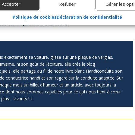
re un escalier. On a plus envie de se dire que le gars est un génie
Accepter
Refuser
Gérer les opt
st pas parfait, surtout quand il est amoureux et qu’il se rend compte
it partie des protagonistes auxquels on s’accroche, que l’on va aimer
Politique de cookies
Déclaration de confidentialité
me. Titre. Que les autres. Alleluia !
s exactement sa voiture, glisse sur une plaque de verglas.
isme, ni son goût de l’écriture, elle crée le blog
adis, elle partage au fil de notre livre blanc Handiconduite son
de conductrice handi et son regard sur la conduite adaptée. Sur
 chaque mois un billet d’humeur et un article, avec toujours la
e ce dont nous sommes capables pour ce qui nous tient à cœur
 plus… vivants ! »