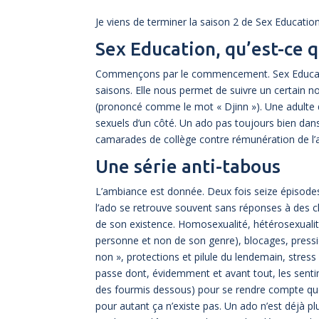
Je viens de terminer la saison 2 de Sex Education 
Sex Education, qu’est-ce q
Commençons par le commencement. Sex Educati
saisons. Elle nous permet de suivre un certain n
(prononcé comme le mot « Djinn »). Une adulte q
sexuels d’un côté. Un ado pas toujours bien dans
camarades de collège contre rémunération de l’a
Une série anti-tabous
L’ambiance est donnée. Deux fois seize épisodes 
l’ado se retrouve souvent sans réponses à des c
de son existence. Homosexualité, hétérosexualité
personne et non de son genre), blocages, pressi
non », protections et pilule du lendemain, stres
passe dont, évidemment et avant tout, les sentime
des fourmis dessous) pour se rendre compte que ç
pour autant ça n’existe pas. Un ado n’est déjà plu