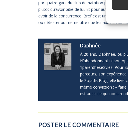
par quatre gars du club de natation pour descend
plutôt qu’avoir pitié de lui. Et pour autant il n’e
avoir de la concurrence. Bref c’est un ado qui fa
ou détester au même titre que les autres.
Au. Mê
Daphnée
À 20 ans, Daphnée, ou plu
N’abandonnant ni son optim
1parenthèse2vies. Pour Soj
parcours, son expérience 
le Sojadis Blog, elle livre
même conviction : « fair
est aussi ce qui nous rend
POSTER LE COMMENTAIRE