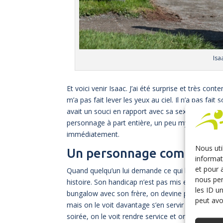
Isa
Et voici venir Isaac. J’ai été surprise et très cont
m’a pas fait lever les yeux au ciel. Il n’a pas f
avait un souci en rapport avec sa sexualité et q
personnage à part entière, un peu mystérieux av
immédiatement.
Nous uti
Un personnage complexe d
informat
et pour 
Quand quelqu’un lui demande ce qui lui est arrivé
nous per
histoire. Son handicap n’est pas mis en avant e
les ID u
bungalow avec son frère, on devine par un ou deu
peut avoi
mais on le voit davantage s’en servir pour draguer
soirée, on le voit rendre service et on le voit u