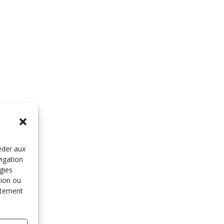
éder aux
vigation
gies
tion ou
entement