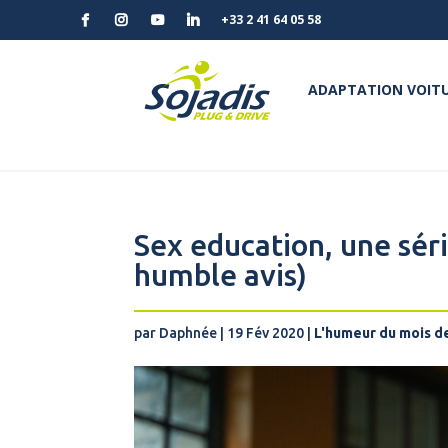
+33 2 41 64 05 58
ADAPTATION VOITU
Sex education, une sér
humble avis)
par
Daphnée
|
19 Fév 2020
|
L'humeur du mois 