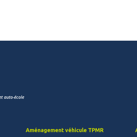
et auto-école
.
.
Aménagement véhicule TPMR