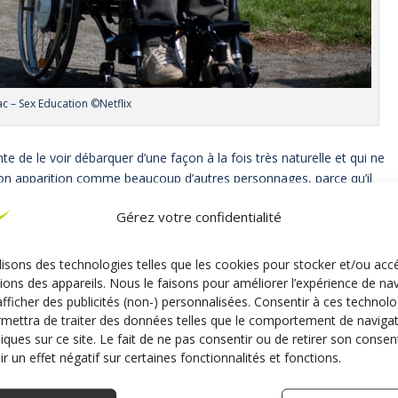
ac – Sex Education ©Netflix
ente de le voir débarquer d’une façon à la fois très naturelle et qui ne
ait son apparition comme beaucoup d’autres personnages, parce qu’il
ui va demander conseil à Otis, non. Il est arrivé comme un
Gérez votre confidentialité
ec un humour piquant qui nous font y porter intérêt
lisons des technologies telles que les cookies pour stocker et/ou acc
ans lequel je me retrouve
ions des appareils. Nous le faisons pour améliorer l’expérience de na
afficher des publicités (non-) personnalisées. Consentir à ces technolo
 pour être en fauteuil, il ne raconte jamais deux fois la même
mettra de traiter des données telles que le comportement de naviga
t est montré avec beaucoup de pudeur. Comme il vit dans un
niques sur ce site. Le fait de ne pas consentir ou de retirer son cons
x plans qu’il dépend pas mal de ce dernier dans la vie quotidienne,
r un effet négatif sur certaines fonctionnalités et fonctions.
 que pour s’en faire plaindre. On le voit peindre, on le voit aller en
ser d’un humour bien piquant comme je le disais, pour se faire porter