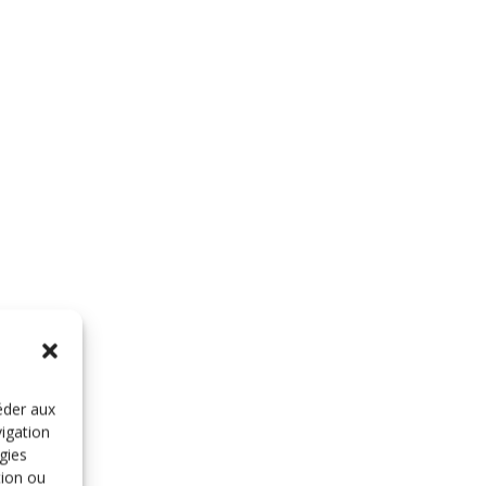
éder aux
vigation
gies
tion ou