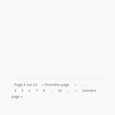
"L'aidant s'occupe du proche en difficulté, le
soutien, l'accompagne, l'assiste, répond à ses
besoins dans les activités de la vie quotidienne
comme les repas, la toilette, les sorties ou encore
les courses". (source : jesuisaidant.com) Lors
d’une discussion sur des...
Page 6 sur 24
« Première page
«
…
4
5
6
7
8
…
20
…
»
Dernière
page »