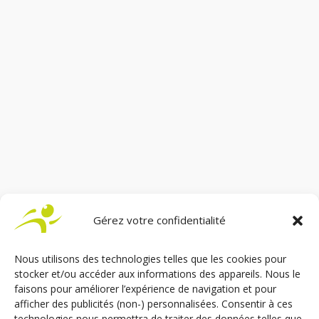
Asseyez-vous au bord de votre canapé et, sans
vous servir de vos jambes, à la force de vos bras,
passez sur une chaise disposée tout contre. Pas
évident mais relativement facile pour certains.
D’accord. C’est ce que nous, handi, appelons
communément les...
Gérez votre confidentialité
Nous utilisons des technologies telles que les cookies pour
stocker et/ou accéder aux informations des appareils. Nous le
faisons pour améliorer l’expérience de navigation et pour
afficher des publicités (non-) personnalisées. Consentir à ces
technologies nous permettra de traiter des données telles que