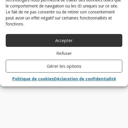
le comportement de navigation ou les ID uniques sur ce site.
Le fait de ne pas consentir ou de retirer son consentement
peut avoir un effet négatif sur certaines fonctionnalités et
fonctions.
Accepter
Refuser
Gérer les options
Politique de cookies
Déclaration de confidentialité
Ce mois-ci, j’ai un petit coup de mauvaise humeur
à vous expliquer qui reflète un problème récurrent
lié à notre société actuelle (ça c’est du teasing de
début d’article !) Comme je l’ai déjà raconté dans
cette publication, j’ai participé il y a quelques
semaines...