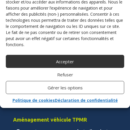
stocker et/ou accéder aux informations des appareils. Nous le
faisons pour améliorer l’expérience de navigation et pour
afficher des publicités (non-) personnalisées. Consentir à ces
technologies nous permettra de traiter des données telles que
Contactez-nous
le comportement de navigation ou les ID uniques sur ce site.
Le fait de ne pas consentir ou de retirer son consentement
peut avoir un effet négatif sur certaines fonctionnalités et
fonctions.
Adaptation véhicule handicap
Conduire avec un handicap
Accepter
Accélérer
Refuser
Accélérer et freiner
Freiner
Gérer les options
Conduire avec les commandes au volant
Politique de cookies
Déclaration de confidentialité
Accéder au poste de conduite
.
Aménagement véhicule TPMR