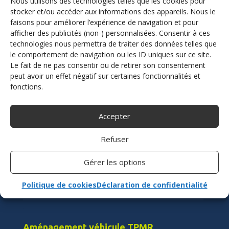
Nous utilisons des technologies telles que les cookies pour
auto-école
stocker et/ou accéder aux informations des appareils. Nous le
faisons pour améliorer l’expérience de navigation et pour
afficher des publicités (non-) personnalisées. Consentir à ces
technologies nous permettra de traiter des données telles que
le comportement de navigation ou les ID uniques sur ce site.
Contactez-nous
Le fait de ne pas consentir ou de retirer son consentement
peut avoir un effet négatif sur certaines fonctionnalités et
fonctions.
Adaptation véhicule handicap
Accepter
Conduire avec un handicap
Refuser
Accélérer
Accélérer et freiner
Gérer les options
Freiner
Conduire avec les commandes au volant
Politique de cookies
Déclaration de confidentialité
Accéder au poste de conduite
.
Aménagement véhicule TPMR