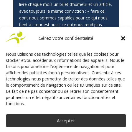
livre chaque mois un billet d’humeur et un article,
avec toujours la même conviction : « faire ce
dont nous sommes capables pour ce qui nous
tient à cœur est aussi ce qui nous rend plus…
vivants ! »
Gérez votre confidentialité
Nous utilisons des technologies telles que les cookies pour
stocker et/ou accéder aux informations des appareils. Nous le
faisons pour améliorer l’expérience de navigation et pour
POSTER LE COMMENTAIRE
afficher des publicités (non-) personnalisées. Consentir à ces
Votre adresse e-mail ne sera pas publiée.
Les champs
technologies nous permettra de traiter des données telles que
obligatoires sont indiqués avec
*
le comportement de navigation ou les ID uniques sur ce site.
Le fait de ne pas consentir ou de retirer son consentement
peut avoir un effet négatif sur certaines fonctionnalités et
fonctions.
Accepter