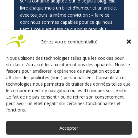
sur la conduite adaptée. Sur le Sojadis Blog, elle
livre chaque mois un billet d’humeur et un article,
avec toujours la même conviction : « faire ce
dont nous sommes capables pour ce qui nous
tient à cœur est aussi ce qui nous rend plus…
vivants ! »
Gérez votre confidentialité
Nous utilisons des technologies telles que les cookies pour
stocker et/ou accéder aux informations des appareils. Nous le
faisons pour améliorer l’expérience de navigation et pour
POSTER LE COMMENTAIRE
afficher des publicités (non-) personnalisées. Consentir à ces
technologies nous permettra de traiter des données telles que
Votre adresse e-mail ne sera pas publiée.
Les champs
le comportement de navigation ou les ID uniques sur ce site.
obligatoires sont indiqués avec
*
Le fait de ne pas consentir ou de retirer son consentement
peut avoir un effet négatif sur certaines fonctionnalités et
fonctions.
Accepter