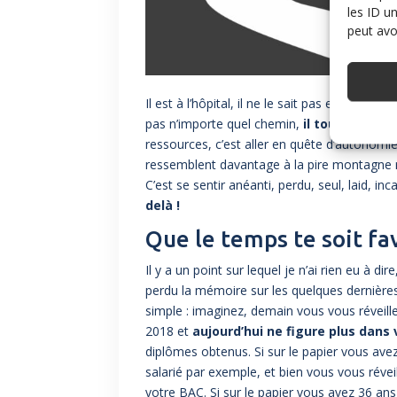
les ID u
peut avoi
Il est à l’hôpital, il ne le sait pas encore ma
pas n’importe quel chemin,
il touche à la s
ressources, c’est aller en quête d’autonomi
ressemblent davantage à la pire montagne 
C’est se sentir anéanti, perdu, seul, laid, inc
delà !
Que le temps te soit fa
Il y a un point sur lequel je n’ai rien eu à di
perdu la mémoire sur les quelques dernières
simple : imaginez, demain vous vous réveill
2018 et
aujourd’hui ne figure plus dans 
diplômes obtenus. Si sur le papier vous av
salarié par exemple, et bien vous vous réve
votre BAC. Si sur le papier vous avez 36 an