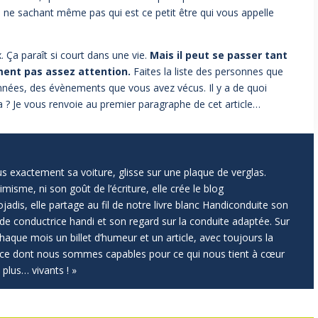
n ne sachant même pas qui est ce petit être qui vous appelle
 Ça paraît si court dans une vie.
Mais il peut se passer tant
ment pas assez attention.
Faites la liste des personnes que
nnées, des évènements que vous avez vécus. Il y a de quoi
dra ? Je vous renvoie au premier paragraphe de cet article…
s exactement sa voiture, glisse sur une plaque de verglas.
isme, ni son goût de l’écriture, elle crée le blog
adis, elle partage au fil de notre livre blanc Handiconduite son
de conductrice handi et son regard sur la conduite adaptée. Sur
 chaque mois un billet d’humeur et un article, avec toujours la
e ce dont nous sommes capables pour ce qui nous tient à cœur
 plus… vivants ! »