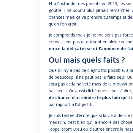
Et à l’instar de mes parents en 2013, les si
goutte. Il ne pourra plus jamais remarcher, 
chances mais ça va prendre du temps et de l’
qu’on l’on croit.
Je comprends mais je ne me sens pas forcé
connaissent pas et qui sont en plein cauche
entre la délicatesse et l’annonce de fai
Oui mais quels faits ?
Que s’il n’y a pas de diagnostic possible, al
de beaucoup, il ne peut pas le faire seul. Que
sera pas de la naïveté mais de la motivatio
pas seule. Qu’aussi cliché que ce soit à dire,
de chance d’atteindre le plus loin qu’il
par rapport à l’objectif.
Je suis tentée d’écrire que si la vie a décid
médecin, c’est bien qu’il a encore des choses
l’appelleront Dieu ou d’autres encore le ha