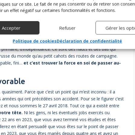
niques sur ce site. Le fait de ne pas consentir ou de retirer son cons
r un effet négatif sur certaines fonctionnalités et fonctions.
Accepter
Refuser
Gérer les opt
is il n’en est qu’au tout début d’un très long chemin. Et ce n’est
Politique de cookies
Déclaration de confidentialité
urvie.
C’est partir à la recherche de la moindre de ses
e primaire, d’indépendance. Ce sont des hauts et des bas qui
russe du monde qu’au petit cahots des routes de campagne.
apable, fini…
et c’est trouver la force en soi de passer au-
vorable
re, quasiment. Parce que c’est un point qui m’est inconnu : il a
 années qui ont précédées son accident. Pour se le figurer c’est
ez et nous sommes le 27 avril 2018. Tout ce qui a existé entre
votre tête.
Ni les gens, ni les éventuels jobs exercés ou
ez 22 ans en 2023, que vous avez terminé vos études et êtes
illerez en étant persuadé que vous êtes sur le point de passer
s en 2023, que vous êtes mariés depuis quatre ans et avez un