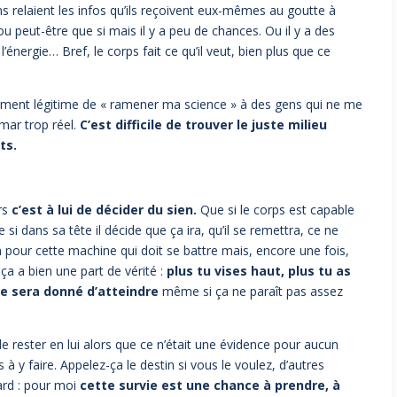
ens relaient les infos qu’ils reçoivent eux-mêmes au goutte à
ou peut-être que si mais il y a peu de chances. Ou il y a des
énergie… Bref, le corps fait ce qu’il veut, bien plus que ce
ment légitime de « ramener ma science » à des gens qui ne me
mar trop réel.
C’est difficile de trouver le juste milieu
ts.
ors
c’est à lui de décider du sien.
Que si le corps est capable
 si dans sa tête il décide que ça ira, qu’il se remettra, ce ne
n pour cette machine qui doit se battre mais, encore une fois,
 ça a bien une part de vérité :
plus tu vises haut, plus tu as
 te sera donné d’atteindre
même si ça ne paraît pas assez
é de rester en lui alors que ce n’était une évidence pour aucun
 à y faire. Appelez-ça le destin si vous le voulez, d’autres
sard : pour moi
cette survie est une chance à prendre, à