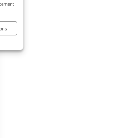
entement
ions