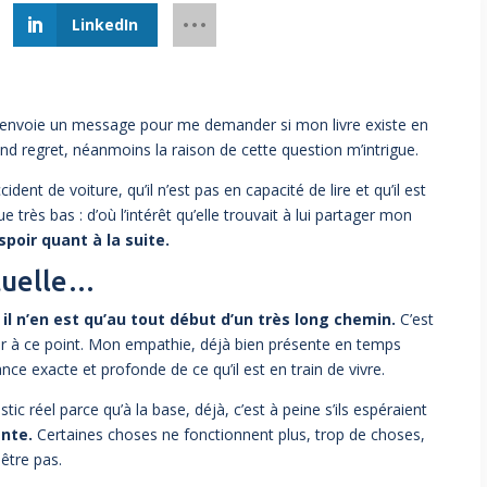
LinkedIn
’envoie un message pour me demander si mon livre existe en
nd regret, néanmoins la raison de cette question m’intrigue.
dent de voiture, qu’il n’est pas en capacité de lire et qu’il est
très bas : d’où l’intérêt qu’elle trouvait à lui partager mon
spoir quant à la suite.
ituelle…
s
il n’en est qu’au tout début d’un très long chemin.
C’est
entir à ce point. Mon empathie, déjà bien présente en temps
ce exacte et profonde de ce qu’il est en train de vivre.
c réel parce qu’à la base, déjà, c’est à peine s’ils espéraient
ante.
Certaines choses ne fonctionnent plus, trop de choses,
-être pas.