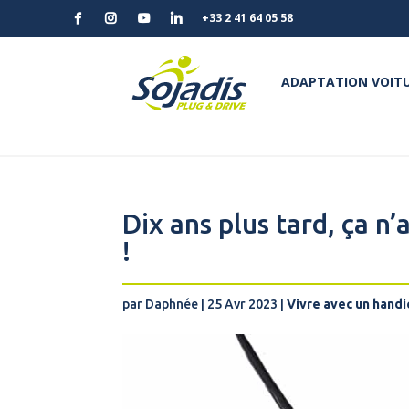
+33 2 41 64 05 58
ADAPTATION VOITU
Dix ans plus tard, ça n
!
par
Daphnée
|
25 Avr 2023
|
Vivre avec un hand