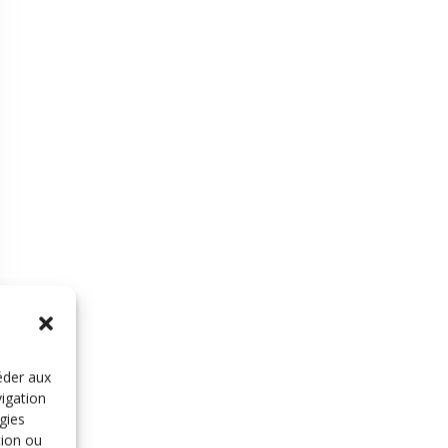
éder aux
vigation
gies
tion ou