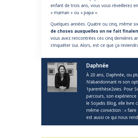
enfant de trois ans, vous vous réveillerez e
« maman » ou « papa ».
Quelques années. Quatre ou cinq, même six.
de choses auxquelles on ne fait finale
vous avez rencontrées ces cinq dernières a
s’inquiéter oui. Alors, est-ce que ça revien
Daphnée
À 20 ans, Daphnée, ou plu
N’abandonnant ni son optim
1parenthèse2vies. Pour Soj
parcours, son expérience 
le Sojadis Blog, elle livre
même conviction : « fair
est aussi ce qui nous rend