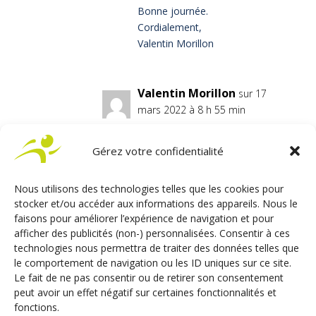
Bonne journée.
Cordialement,
Valentin Morillon
Valentin Morillon
sur 17
mars 2022 à 8 h 55 min
Bonjour Monsieur,
La transformation auto-école
Gérez votre confidentialité
n’est pas compatible avec le
véhicule Ford Ranger.
Nous utilisons des technologies telles que les cookies pour
Nous restons à votre
stocker et/ou accéder aux informations des appareils. Nous le
disposition pour toute autre
faisons pour améliorer l’expérience de navigation et pour
demande, pour cela contactez
afficher des publicités (non-) personnalisées. Consentir à ces
notre service commercial au
technologies nous permettra de traiter des données telles que
0241640558.
le comportement de navigation ou les ID uniques sur ce site.
Le fait de ne pas consentir ou de retirer son consentement
Bonne journée.
peut avoir un effet négatif sur certaines fonctionnalités et
Cordialement,
fonctions.
L’équipe Sojadis.