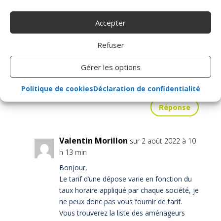
Accepter
Ngoma Kefann
sur 29 juin 2022 à 19 h 32
min
Refuser
Bonjour
Gérer les options
Quel est le tarif pour la désinstallation des
double commande sur 208 boite manuelle?
Politique de cookies
Déclaration de confidentialité
Réponse
Valentin Morillon
sur 2 août 2022 à 10
h 13 min
Bonjour,
Le tarif d’une dépose varie en fonction du
taux horaire appliqué par chaque société, je
ne peux donc pas vous fournir de tarif.
Vous trouverez la liste des aménageurs