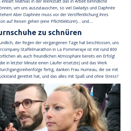
 erklärt Mathias in der Werkstatt das in Arbeit befindliche
 können, um uns auszutauschen, so viel Gwladys und Daphnée
rstehen! Aber Daphnée muss vor der Veröffentlichung ihres
n auf Reisen gehen (eine Pflichtlektüre!)… und….
 Turnschuhe zu schnüren
undlich, der Regen der vergangenen Tage hat beschlossen, uns
ntercompany-Staffelmarathon in La Pommeraye ist mit rund 800
tlichen als auch freundlichen Atmosphäre bereits ein Erfolg!
die in letzter Minute einen Läufer ersetzte) und das Werk
urchgangsreihenfolge fertig, danken Frau Humeau, die sie mit
ckstand gerettet hat, und das alles mit Spaß und ohne Stress?