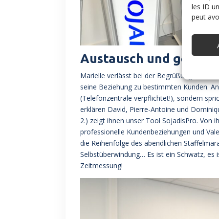
les ID u
peut avoi
Austausch und gemei
Marielle verlässt bei der Begrüßung nicht ih
seine Beziehung zu bestimmten Kunden. An d
(Telefonzentrale verpflichtet!), sondern sp
erklären David, Pierre-Antoine und Dominiq
2.) zeigt ihnen unser Tool SojadisPro. Von
professionelle Kundenbeziehungen und Valen
die Reihenfolge des abendlichen Staffelma
Selbstüberwindung… Es ist ein Schwatz, es i
Zeitmessung!