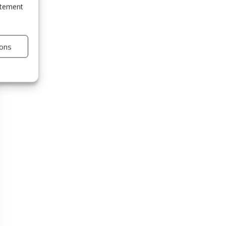
entement
ions