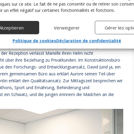
niques sur ce site. Le fait de ne pas consentir ou de retirer son cons
r un effet négatif sur certaines fonctionnalités et fonctions.
Akzeptieren
Verweigerer
Gérer les opt
nsame Nutzung
Politique de cookies
Déclaration de confidentialité
re Kopfhörer (Telefonstandard verpflichtet!) Aber spricht über
er Rezeption verlässt Marielle ihren Helm nicht
richt über ihre Beziehung zu Privatkunden. Im Konstruktionsbüro
ue den Forschungs- und Entwicklungsansatz, David (und ja, ein
 ihrem gemeinsamen Büro aus erklärt Aurore seinen Teil über
tin erklärt den Qualitätsansatz. Zur Mittagszeit besprechen wir
rathons, Sport und Ernährung, Behinderung und
st ein Schwatz, und die Jungen erinnern die Mädchen an die