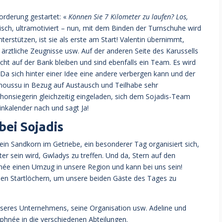
orderung gestartet: «
Können Sie 7 Kilometer zu laufen? Los,
tisch, ultramotiviert – nun, mit dem Binden der Turnschuhe wird
erstützen, ist sie als erste am Start! Valentin übernimmt,
, ärztliche Zeugnisse usw. Auf der anderen Seite des Karussells
ht auf der Bank bleiben und sind ebenfalls ein Team. Es wird
Da sich hinter einer Idee eine andere verbergen kann und der
moussu in Bezug auf Austausch und Teilhabe sehr
athonsiegerin gleichzeitig eingeladen, sich dem Sojadis-Team
inkalender nach und sagt Ja!
ei Sojadis
ein Sandkorn im Getriebe, ein besonderer Tag organisiert sich,
iter sein wird, Gwladys zu treffen. Und da, Stern auf den
née einen Umzug in unsere Region und kann bei uns sein!
 den Startlöchern, um unsere beiden Gäste des Tages zu
nseres Unternehmens, seine Organisation usw. Adeline und
hnée in die verschiedenen Abteilungen.