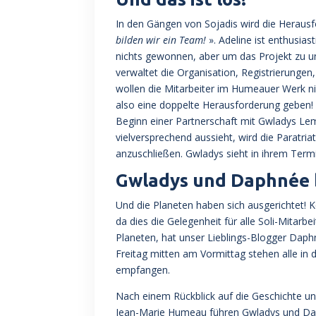
In den Gängen von Sojadis wird die Herausf
bilden wir ein Team!
». Adeline ist enthusias
nichts gewonnen, aber um das Projekt zu unt
verwaltet die Organisation, Registrierungen
wollen die Mitarbeiter im Humeauer Werk nic
also eine doppelte Herausforderung geben! 
Beginn einer Partnerschaft mit Gwladys Le
vielversprechend aussieht, wird die Paratri
anzuschließen. Gwladys sieht in ihrem Term
Gwladys und Daphnée b
Und die Planeten haben sich ausgerichtet! K
da dies die Gelegenheit für alle Soli-Mitarbe
Planeten, hat unser Lieblings-Blogger Daph
Freitag mitten am Vormittag stehen alle in
empfangen.
Nach einem Rückblick auf die Geschichte u
Jean-Marie Humeau führen Gwladys und Dap