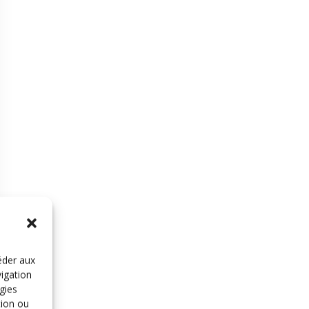
éder aux
vigation
gies
tion ou