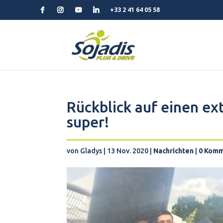
+33 2 41 64 05 58
Rückblick auf einen ex
super!
von
Gladys
|
13 Nov. 2020
|
Nachrichten
|
0 Kom