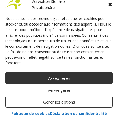
Verwalten Sie Ihre
Aktivieren Sie einfach ACCEL BIKE II, um mit Leichtigkeit in den
Privatsphäre
angepassten Fahrmodus zu wechseln. Und wenn Sie nicht
behindert sind, nehmen Sie einfach auf dem Fahrersitz Platz
Nous utilisons des technologies telles que les cookies pour
stocker et/ou accéder aux informations des appareils. Nous le
und fahren Sie mit der herkömmlichen Fahrausrüstung los.
faisons pour améliorer l’expérience de navigation et pour
Unser Ziel bei Sojadis ist es, Ihnen eine reibungslose und
afficher des publicités (non-) personnalisées. Consentir à ces
stressfreie Fahrt zu ermöglichen, unabhängig von Ihrem Profil.
technologies nous permettra de traiter des données telles que
le comportement de navigation ou les ID uniques sur ce site.
Le fait de ne pas consentir ou de retirer son consentement
peut avoir un effet négatif sur certaines fonctionnalités et
Angebot anfordern
fonctions.
Akzeptieren
Verweigerer
Gérer les options
Politique de cookies
Déclaration de confidentialité