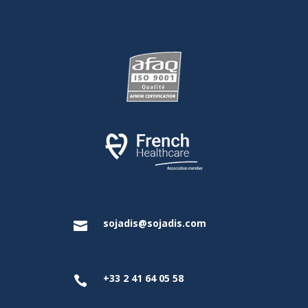
sojadis@sojadis.com

+33 2 41 64 05 58
