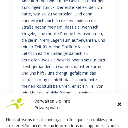
Aber kommen wir auf die Geschichte mit den
Türklingeln zurück. Der erste Reflex, den ich
hatte, war sie zu verurteilen. Und dann
erinnerte ich mich an diesen Laden in der
Straße neben meinem, dass sie, wenn ich
klingele, eine mobile Rampe herausnehmen,
die sie in ihrem Lagerraum aufbewahren, und
mir so Zeit für meine Einkäufe lassen.
Letztlich ist die Türklingel danach zu
beurteilen, was sie bewirkt. Wenn sie nur dazu
dient, jemanden zu warnen, damit er kommt
und uns hilft / uns drängt, gefällt mir das
nicht. Ich mag es nicht, dass Unbekannte
meinen Rollstuhl berühren, er ist ein Teil von
mir. Aber die mobile Rampe ist meiner
Meinung nach eine gute Alternative: Auf
Verwalten Sie Ihre
Wiedersehen administrative Verpflichtungen
Privatsphäre
für den Laden, aber Hallo Freiheit für uns!
Nous utilisons des technologies telles que les cookies pour
stocker et/ou accéder aux informations des appareils. Nous le