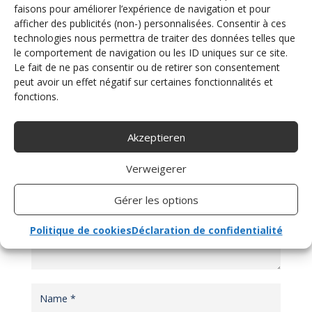
faisons pour améliorer l’expérience de navigation et pour
afficher des publicités (non-) personnalisées. Consentir à ces
technologies nous permettra de traiter des données telles que
le comportement de navigation ou les ID uniques sur ce site.
Le fait de ne pas consentir ou de retirer son consentement
peut avoir un effet négatif sur certaines fonctionnalités et
fonctions.
KOMMENTAR ABSENDEN
Akzeptieren
Deine E-Mail-Adresse wird nicht veröffentlicht.
Erforderliche Felder sind mit
*
markiert
Verweigerer
Gérer les options
Politique de cookies
Déclaration de confidentialité