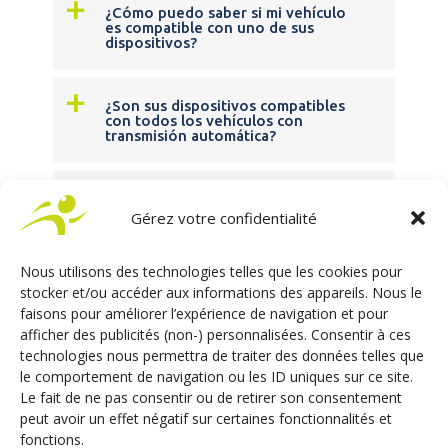
a
¿Cómo puedo saber si mi vehículo
es compatible con uno de sus
dispositivos?
a
¿Son sus dispositivos compatibles
con todos los vehículos con
transmisión automática?
a
¿Se puede instalar su dispositivo
de asistencia a la conducción en
Gérez votre confidentialité
un vehículo con una caja de
cambios manual?
Nous utilisons des technologies telles que les cookies pour
stocker et/ou accéder aux informations des appareils. Nous le
faisons pour améliorer l’expérience de navigation et pour
Y TAMBIÉN... / VARIOS
afficher des publicités (non-) personnalisées. Consentir à ces
technologies nous permettra de traiter des données telles que
le comportement de navigation ou les ID uniques sur ce site.
Le fait de ne pas consentir ou de retirer son consentement
a
Soy un profesional de la
peut avoir un effet négatif sur certaines fonctionnalités et
automoción o del aprendizaje de
la conducción y deseo acompañar
fonctions.
a las personas con movilidad