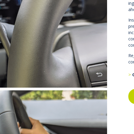
in
ah
In
pr
in
co
co
Re
co