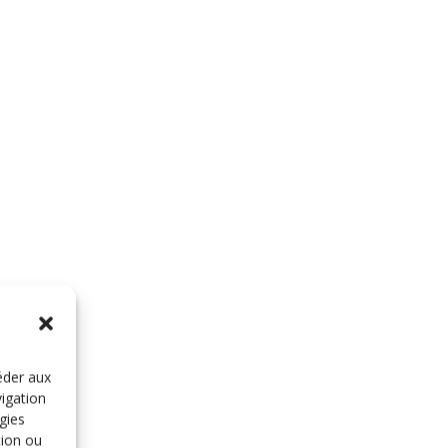
éder aux
vigation
gies
tion ou