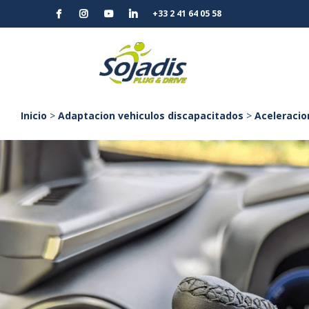
+33 2 41 64 05 58
Inicio
>
Adaptacion vehiculos discapacitados
>
Aceleracio