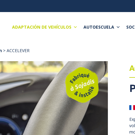
ADAPTACIÓN DE VEHÍCULOS
AUTOESCUELA
SOC
n
> ACCELEVER
A
P
Ex
vo
mo