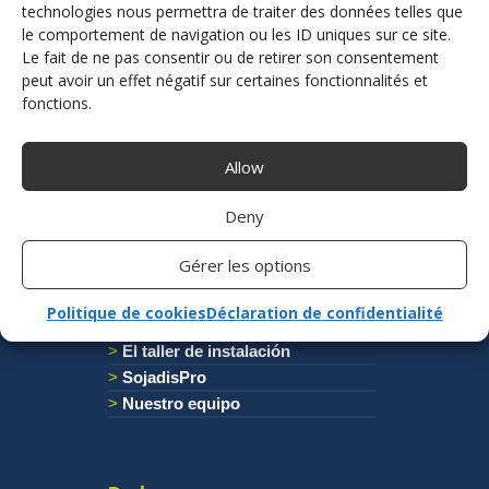
technologies nous permettra de traiter des données telles que
Controles y dirección
le comportement de navigation ou les ID uniques sur ce site.
Asistencia a la transferencia
Le fait de ne pas consentir ou de retirer son consentement
peut avoir un effet négatif sur certaines fonctionnalités et
fonctions.
Autoescuela
Transformacion autoescuela
Allow
Autoescuela para conductores
discapacitados
Deny
Sociedad
Gérer les options
Origen
Politique de cookies
Déclaration de confidentialité
Un saber hacer unico
El taller de instalación
SojadisPro
Nuestro equipo