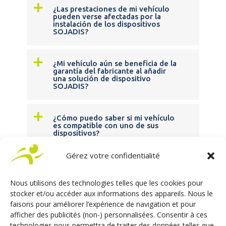
a
¿Las prestaciones de mi vehículo
pueden verse afectadas por la
instalación de los dispositivos
SOJADIS?
a
¿Mi vehículo aún se beneficia de la
garantía del fabricante al añadir
una solución de dispositivo
SOJADIS?
a
¿Cómo puedo saber si mi vehículo
es compatible con uno de sus
dispositivos?
Gérez votre confidentialité
a
¿Son sus dispositivos compatibles
con todos los vehículos con
transmisión automática?
Nous utilisons des technologies telles que les cookies pour
stocker et/ou accéder aux informations des appareils. Nous le
faisons pour améliorer l’expérience de navigation et pour
a
¿Se puede instalar su dispositivo
afficher des publicités (non-) personnalisées. Consentir à ces
de asistencia a la conducción en
technologies nous permettra de traiter des données telles que