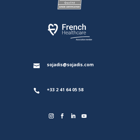
sojadis@sojadis.com

+33 2 41 64 05 58
