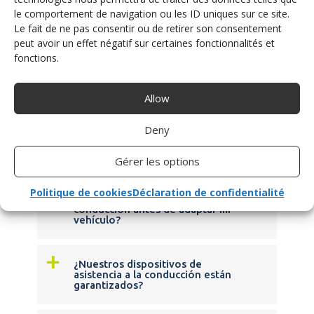
un vehículo con una caja de
cambios manual?
le comportement de navigation ou les ID uniques sur ce site.
Le fait de ne pas consentir ou de retirer son consentement
peut avoir un effet négatif sur certaines fonctionnalités et
fonctions.
LOS DISPOSITIVOS
Allow
a
¿Dónde puedo probar su
Deny
dispositivo de asistencia a la
conducción?
Gérer les options
a
¿Es posible probar uno o varios de
Politique de cookies
Déclaration de confidentialité
sus dispositivos de asistencia a la
conducción antes de adaptar mi
vehículo?
a
¿Nuestros dispositivos de
asistencia a la conducción están
garantizados?