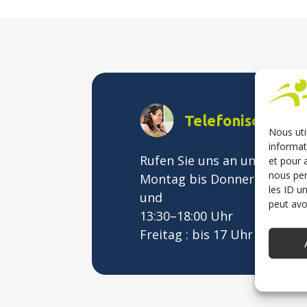
Telefonischer S
Nous uti
informat
Rufen Sie uns an unter
+33 2
et pour 
nous per
Montag bis Donnerstag : 8:
les ID u
und
peut avoi
13:30–18:00 Uhr
Freitag : bis 17 Uhr