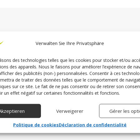
Verwalten Sie Ihre Privatsphäre
upport
Konta
lisons des technologies telles que les cookies pour stocker et/ou acc
ions des appareils. Nous le faisons pour améliorer l’expérience de na
 41 64 05 58
Senden Sie un
afficher des publicités (non-) personnalisées. Consentir à ces technolo
mettra de traiter des données telles que le comportement de naviga
00–12:00 Uhr
Kontaktformu
niques sur ce site. Le fait de ne pas consentir ou de retirer son cons
r un effet négatif sur certaines fonctionnalités et fonctions.
Zum Kontaktfor
Akzeptieren
Verweigerer
Gérer les opt
Politique de cookies
Déclaration de confidentialité